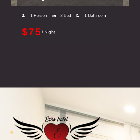
1 Person
2 Bed
1 Bathroom
$75
/ Night