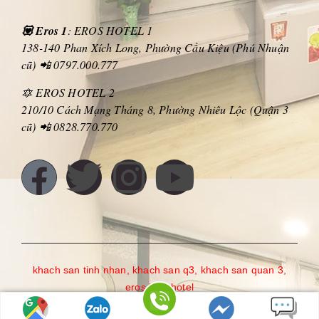
💟 Eros 1
: EROS HOTEL 1
138-140 Phan Xích Long, Phường Cầu Kiệu (Phú Nhuận
cũ) 📲 0797.000.777
🔯 EROS HOTEL 2
210/10 Cách Mạng Tháng 8, Phường Nhiêu Lộc (Quận 3
cũ) 📲 0828.770.770
khach san tinh nhan
,
khach san q3
,
khach san quan 3
,
eros love hotel