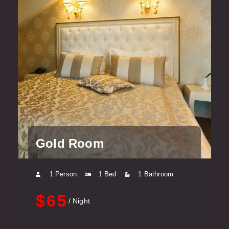
Gold Room
1 Person
1 Bed
1 Bathroom
$65
/ Night