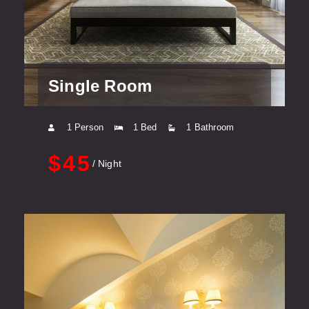
Single Room
1 Person
1 Bed
1 Bathroom
$45
/ Night