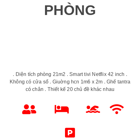
PHÒNG
. Diện tích phòng 21m2 . Smart tivi Netflix 42 inch .
Không có cửa sổ . Giuờng hcn 1m6 x 2m . Ghế tantra
có chân . Thiết kế 20 chủ đề khác nhau
Diện tích 21m2
Giường 1m6-2m
Nhà tắm đứng
Free Wifi