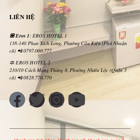
LIÊN HỆ
💟 Eros 1
: EROS HOTEL 1
138-140 Phan Xích Long, Phường Cầu Kiệu (Phú Nhuận
cũ) 📲 0797.000.777
🔯 EROS HOTEL 2
210/10 Cách Mạng Tháng 8, Phường Nhiêu Lộc (Quận 3
cũ) 📲 0828.770.770