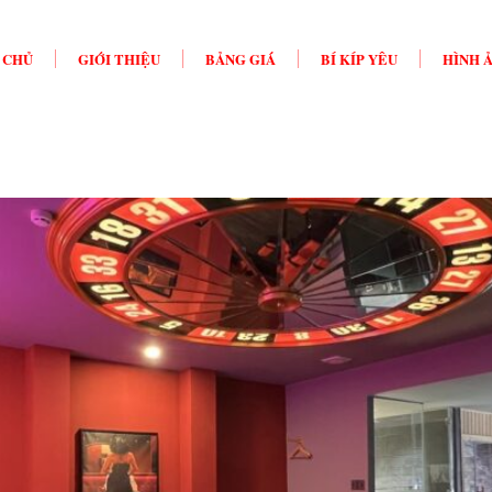
 CHỦ
GIỚI THIỆU
BẢNG GIÁ
BÍ KÍP YÊU
HÌNH 