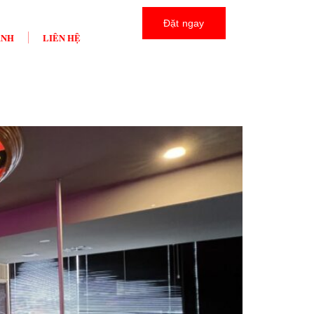
Đặt ngay
ẢNH
LIÊN HỆ