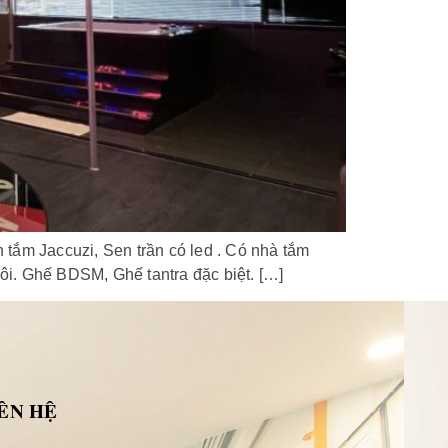
ắm Jaccuzi, Sen trần có led . Có nhà tắm
ôi. Ghế BDSM, Ghế tantra đặc biệt. […]
ÊN HỆ