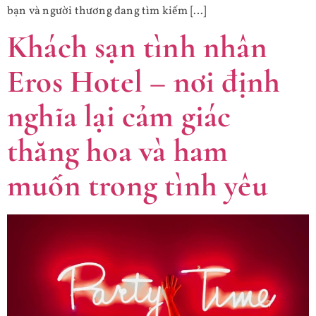
bạn và người thương đang tìm kiếm […]
Khách sạn tình nhân
Eros Hotel – nơi định
nghĩa lại cảm giác
thăng hoa và ham
muốn trong tình yêu