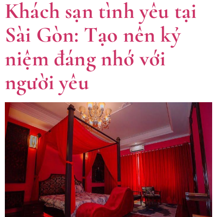
Khách sạn tình yêu tại
Sài Gòn: Tạo nên kỷ
niệm đáng nhớ với
người yêu