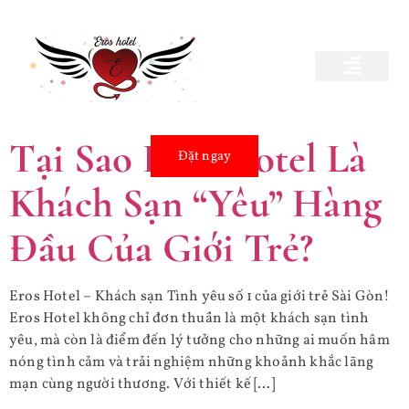
Thẻ:
eros hotel
TRANG CHỦ
GIỚI THIỆU
BẢNG GIÁ
BÍ KÍP YÊU
HÌNH ẢNH
LIÊN HỆ
Tại Sao Eros Hotel Là
Đặt ngay
Khách Sạn “Yêu” Hàng
Đầu Của Giới Trẻ?
Eros Hotel – Khách sạn Tình yêu số 1 của giới trẻ Sài Gòn!
Eros Hotel không chỉ đơn thuần là một khách sạn tình
yêu, mà còn là điểm đến lý tưởng cho những ai muốn hâm
nóng tình cảm và trải nghiệm những khoảnh khắc lãng
mạn cùng người thương. Với thiết kế […]