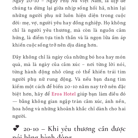
Ngày 20-10 – Ngày Phụ Nữ Việt Nam, là dịp để
chúng ta dừng lại giữa nhịp sống hối hả, nhìn lại
những người phụ nữ luôn hiện diện trong cuộc
đời: mẹ, vợ, người yêu hay đồng nghiệp. Họ không
chỉ là người yêu thương, mà còn là nguồn cảm
hứng, là điểm tựa tinh thần và là ngọn lửa ấm áp
khiến cuộc sống trở nên dịu dàng hơn.
Đây không chỉ là ngày của những bó hoa hay món
quà, mà là ngày của cảm xúc – nơi từng lời nói,
từng hành động nhỏ cũng có thể khiến trái tim
người phụ nữ rung động. Và nếu bạn đang tìm
kiếm một cách để biến 20-10 năm nay trở nên đặc
biệt hơn, hãy để
Eros Hotel
giúp bạn làm điều đó
— bằng không gian ngập tràn cảm xúc, ánh nến,
hoa hồng và những khoảnh khắc chỉ dành cho hai
người.
💕 20-10 – Khi yêu thương cần được
nói bằng hành động