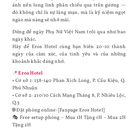
ánh nến lung linh phản chiếu qua trần gương —
đó không chỉ là sự lãng mạn, mà là kỷ niệm ngọt
ngào mà nàng sẽ nhớ mãi.
Đừng để ngày Phụ Nữ Việt Nam trôi qua như bao
ngày khác.
Hãy để Eros Hotel cùng bạn biến 20-10 thành
ngày của cảm xúc, của tình yêu và của những
khoảnh khắc đáng nhớ.
📍
Eros Hotel
• Cơ sở 1: 138-140 Phan Xích Long, P. Cầu Kiệu, Q.
Phú Nhuận
• Cơ sở 2: 210/10 Cách Mạng Tháng 8, P. Nhiêu Lộc,
Q.3
🌐 Đặt phòng online: [Fanpage Eros Hotel]
🎭 Free setup phòng – Mua 1H Tặng 1H – Mua 2H
Tặng 2H