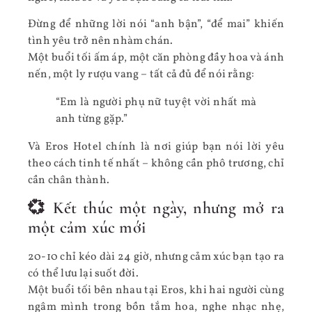
Đừng để những lời nói “anh bận”, “để mai” khiến
tình yêu trở nên nhàm chán.
Một buổi tối ấm áp, một căn phòng đầy hoa và ánh
nến, một ly rượu vang – tất cả đủ để nói rằng:
“Em là người phụ nữ tuyệt vời nhất mà
anh từng gặp.”
Và Eros Hotel chính là nơi giúp bạn nói lời yêu
theo cách tinh tế nhất – không cần phô trương, chỉ
cần chân thành.
💞 Kết thúc một ngày, nhưng mở ra
một cảm xúc mới
20-10 chỉ kéo dài 24 giờ, nhưng cảm xúc bạn tạo ra
có thể lưu lại suốt đời.
Một buổi tối bên nhau tại Eros, khi hai người cùng
ngâm mình trong bồn tắm hoa, nghe nhạc nhẹ,