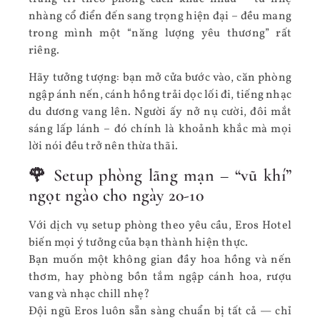
nhàng cổ điển đến sang trọng hiện đại – đều mang
trong mình một “năng lượng yêu thương” rất
riêng.
Hãy tưởng tượng: bạn mở cửa bước vào, căn phòng
ngập ánh nến, cánh hồng trải dọc lối đi, tiếng nhạc
du dương vang lên. Người ấy nở nụ cười, đôi mắt
sáng lấp lánh – đó chính là khoảnh khắc mà mọi
lời nói đều trở nên thừa thãi.
🌹 Setup phòng lãng mạn – “vũ khí”
ngọt ngào cho ngày 20-10
Với dịch vụ setup phòng theo yêu cầu, Eros Hotel
biến mọi ý tưởng của bạn thành hiện thực.
Bạn muốn một không gian đầy hoa hồng và nến
thơm, hay phòng bồn tắm ngập cánh hoa, rượu
vang và nhạc chill nhẹ?
Đội ngũ Eros luôn sẵn sàng chuẩn bị tất cả — chỉ