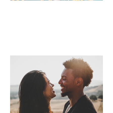
10
Nê
T
Cù
Ng
Yê
Nh
M
Lầ
Tr
Đờ