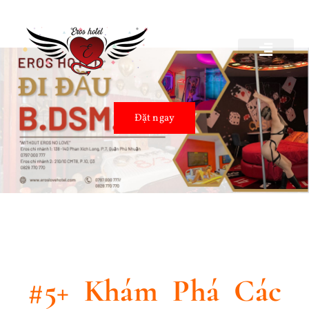
TRANG CHỦ
GIỚI THIỆU
BẢNG GIÁ
BÍ KÍP YÊU
HÌNH ẢNH
LIÊN HỆ
Đặt ngay
#5+ Khám Phá Các