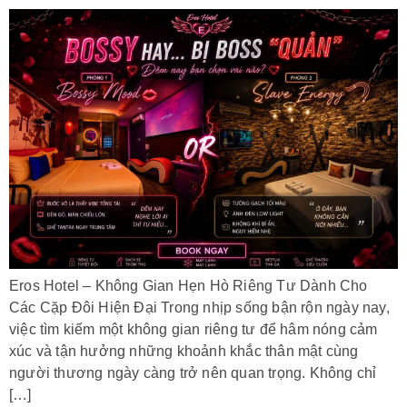
Eros Hotel – Không Gian Hẹn Hò Riêng Tư Dành Cho
Các Cặp Đôi Hiện Đại Trong nhịp sống bận rộn ngày nay,
việc tìm kiếm một không gian riêng tư để hâm nóng cảm
xúc và tận hưởng những khoảnh khắc thân mật cùng
người thương ngày càng trở nên quan trọng. Không chỉ
[…]