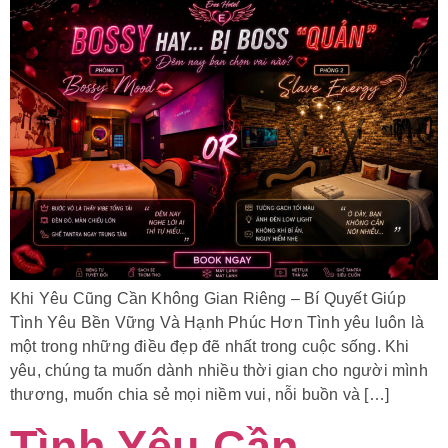
Khi Yêu Cũng Cần Không Gian Riêng – Bí Quyết Giúp
Tình Yêu Bền Vững Và Hạnh Phúc Hơn Tình yêu luôn là
một trong những điều đẹp đẽ nhất trong cuộc sống. Khi
yêu, chúng ta muốn dành nhiều thời gian cho người mình
thương, muốn chia sẻ mọi niềm vui, nỗi buồn và […]
Tình Yêu Cần