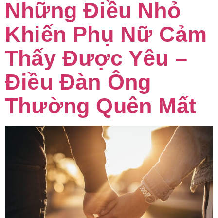
Những Điều Nhỏ
Khiến Phụ Nữ Cảm
Thấy Được Yêu –
Điều Đàn Ông
Thường Quên Mất