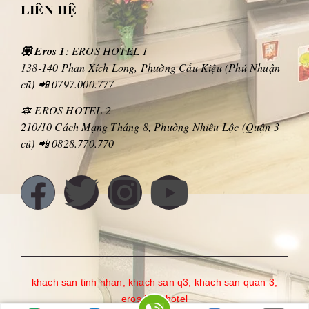
LIÊN HỆ
💟 Eros 1
: EROS HOTEL 1
138-140 Phan Xích Long, Phường Cầu Kiệu (Phú Nhuận
cũ) 📲 0797.000.777
🔯 EROS HOTEL 2
210/10 Cách Mạng Tháng 8, Phường Nhiêu Lộc (Quận 3
cũ) 📲 0828.770.770
khach san tinh nhan
,
khach san q3
,
khach san quan 3
,
eros love hotel