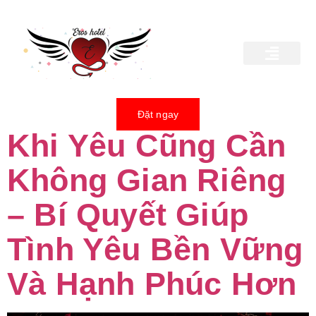
Danh mục:
Blogs
TRANG CHỦ
GIỚI THIỆU
BẢNG GIÁ
BÍ KÍP YÊU
HÌNH ẢNH
LIÊN HỆ
Đặt ngay
Khi Yêu Cũng Cần
Không Gian Riêng
– Bí Quyết Giúp
Tình Yêu Bền Vững
Và Hạnh Phúc Hơn