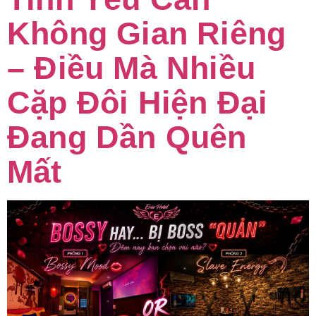
Không Gian Riêng
– Điều Mà Nhiều
Cặp Đôi Hiện Đại
Đang Dần Quên
Mất