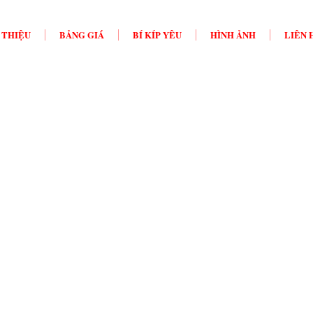
 THIỆU
BẢNG GIÁ
BÍ KÍP YÊU
HÌNH ẢNH
LIÊN 