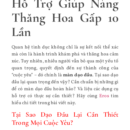
Hỗ Trợ Giúp Nàng
Thăng Hoa Gấp 10
Lần
Quan hệ tình dục không chỉ là sự kết nối thể xác
mà còn là hành trình khám phá và thăng hoa cảm
xúc. Tuy nhiên, nhiều người vẫn bỏ qua một yếu tố
quan trọng, quyết định đến sự thành công của
“cuộc yêu” – đó chính là
màn dạo đầu
. Tại sao dạo
đầu lại quan trọng đến vậy? Cần chuẩn bị những gì
để có màn dạo đầu hoàn hảo? Và liệu các dụng cụ
hỗ trợ có thực sự cần thiết? Hãy cùng
Eros
tìm
hiểu chi tiết trong bài viết này.
Tại Sao Dạo Đầu Lại Cần Thiết
Trong Mọi Cuộc Yêu?