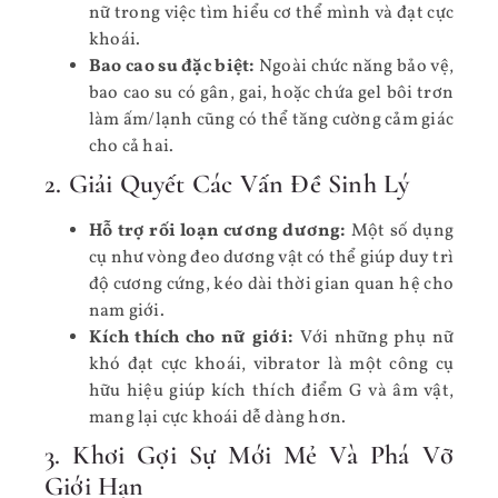
nữ trong việc tìm hiểu cơ thể mình và đạt cực
khoái.
Bao cao su đặc biệt:
Ngoài chức năng bảo vệ,
bao cao su có gân, gai, hoặc chứa gel bôi trơn
làm ấm/lạnh cũng có thể tăng cường cảm giác
cho cả hai.
2. Giải Quyết Các Vấn Đề Sinh Lý
Hỗ trợ rối loạn cương dương:
Một số dụng
cụ như vòng đeo dương vật có thể giúp duy trì
độ cương cứng, kéo dài thời gian quan hệ cho
nam giới.
Kích thích cho nữ giới:
Với những phụ nữ
khó đạt cực khoái, vibrator là một công cụ
hữu hiệu giúp kích thích điểm G và âm vật,
mang lại cực khoái dễ dàng hơn.
3. Khơi Gợi Sự Mới Mẻ Và Phá Vỡ
Giới Hạn