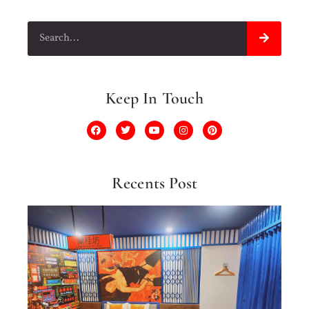
Keep In Touch
Recents Post
10
Do
Cặ
Đô
Nê
Tr
Ng