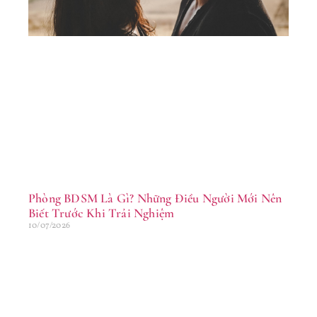
Tr
Đờ
16/
Phòng BDSM Là Gì? Những Điều Người Mới Nên
Biết Trước Khi Trải Nghiệm
10/07/2026