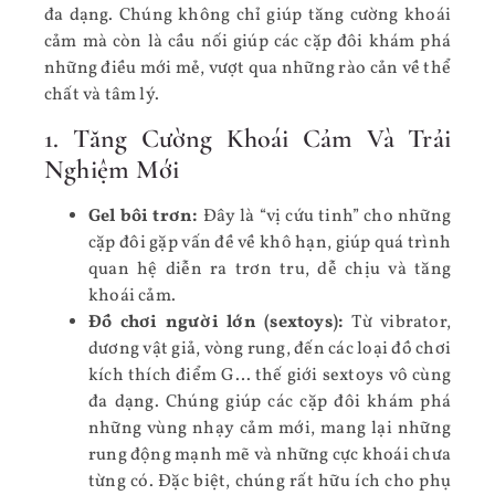
đa dạng. Chúng không chỉ giúp tăng cường khoái
cảm mà còn là cầu nối giúp các cặp đôi khám phá
những điều mới mẻ, vượt qua những rào cản về thể
chất và tâm lý.
1. Tăng Cường Khoái Cảm Và Trải
Nghiệm Mới
Gel bôi trơn:
Đây là “vị cứu tinh” cho những
cặp đôi gặp vấn đề về khô hạn, giúp quá trình
quan hệ diễn ra trơn tru, dễ chịu và tăng
khoái cảm.
Đồ chơi người lớn (sextoys):
Từ vibrator,
dương vật giả, vòng rung, đến các loại đồ chơi
kích thích điểm G… thế giới sextoys vô cùng
đa dạng. Chúng giúp các cặp đôi khám phá
những vùng nhạy cảm mới, mang lại những
rung động mạnh mẽ và những cực khoái chưa
từng có. Đặc biệt, chúng rất hữu ích cho phụ