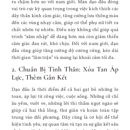
ra chậm hơn so với nam giới. Màn dạo đầu đóng
vai trò cực kỳ quan trọng trong việc kích thích các
dây thần kinh cảm giác, tăng cường lưu thông máu
đến các vùng nhạy cảm, giúp cơ thể phụ nữ tiết ra
chất nhờn tự nhiên. Điều này không chỉ giúp quá
trình “xâm nhập” dễ dàng hơn mà còn giảm thiểu
cảm giác đau rát, khó chịu. Đối với nam giới, dạo
đầu cũng giúp tăng cường độ cương cứng, kéo dài
thời gian “lâm trận” và mang lại khoái cảm tối đa.
2. Chuẩn Bị Tinh Thần: Xóa Tan Áp
Lực, Thêm Gắn Kết
Dạo đầu là thời điểm để cả hai gạt bỏ những lo
toan, áp lực từ công việc, cuộc sống. Những cử chỉ
âu yếm, vuốt ve, những lời thì thầm ngọt ngào sẽ
giúp cả hai thả lỏng, thư giãn và hoàn toàn tập
trung vào đối phương. Đây cũng là cơ hội để thể
hiện tình yêu, sự quan tâm và tạo ra sự gắn kết sâu