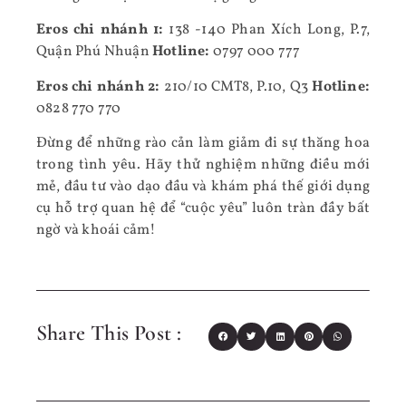
Eros chi nhánh 1:
138 -140 Phan Xích Long, P.7,
Quận Phú Nhuận
Hotline:
0797 000 777
Eros chi nhánh 2:
210/10 CMT8, P.10, Q3
Hotline:
0828 770 770
Đừng để những rào cản làm giảm đi sự thăng hoa
trong tình yêu. Hãy thử nghiệm những điều mới
mẻ, đầu tư vào dạo đầu và khám phá thế giới dụng
cụ hỗ trợ quan hệ để “cuộc yêu” luôn tràn đầy bất
ngờ và khoái cảm!
Share This Post :