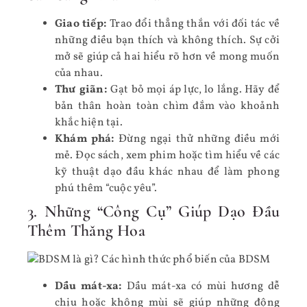
Giao tiếp:
Trao đổi thẳng thắn với đối tác về
những điều bạn thích và không thích. Sự cởi
mở sẽ giúp cả hai hiểu rõ hơn về mong muốn
của nhau.
Thư giãn:
Gạt bỏ mọi áp lực, lo lắng. Hãy để
bản thân hoàn toàn chìm đắm vào khoảnh
khắc hiện tại.
Khám phá:
Đừng ngại thử những điều mới
mẻ. Đọc sách, xem phim hoặc tìm hiểu về các
kỹ thuật dạo đầu khác nhau để làm phong
phú thêm “cuộc yêu”.
3. Những “Công Cụ” Giúp Dạo Đầu
Thêm Thăng Hoa
Dầu mát-xa:
Dầu mát-xa có mùi hương dễ
chịu hoặc không mùi sẽ giúp những động