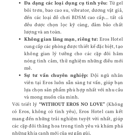
Đa dạng các loại dụng cụ tình yêu:
Từ gel
bôi trơn, bao cao su, vibrator, dương vật giả,
đến các loại đồ chơi BDSM cao cấp… tất cả
đều được chọn lọc kỹ càng, đảm bảo chất
lượng và an toàn.
Không gian lãng mạn, riêng tư:
Eros Hotel
cung cấp các phòng được thiết kế đặc biệt, tạo
không gian lý tưởng cho các cặp đôi hâm
nóng tình cảm, thử nghiệm những điều mới
mẻ.
Sự tư vấn chuyên nghiệp:
Đội ngũ nhân
viên tại Eros luôn sẵn sàng tư vấn, giúp bạn
lựa chọn sản phẩm phù hợp nhất với nhu cầu
và mong muốn của mình.
Với triết lý
“WITHOUT EROS NO LOVE”
(Không
có Eros, không có tình yêu), Eros Hotel cam kết
mang đến những trải nghiệm tuyệt vời nhất, giúp
các cặp đôi thăng hoa trong tình yêu và khám phá
những khía cạnh mới của sự gần gũi.