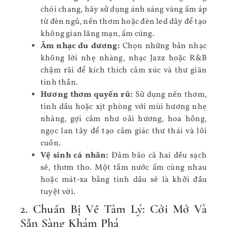
chói chang, hãy sử dụng ánh sáng vàng ấm áp
từ đèn ngủ, nến thơm hoặc đèn led dây để tạo
không gian lãng mạn, ấm cúng.
Âm nhạc du dương:
Chọn những bản nhạc
không lời nhẹ nhàng, nhạc Jazz hoặc R&B
chậm rãi để kích thích cảm xúc và thư giãn
tinh thần.
Hương thơm quyến rũ:
Sử dụng nến thơm,
tinh dầu hoặc xịt phòng với mùi hương nhẹ
nhàng, gợi cảm như oải hương, hoa hồng,
ngọc lan tây để tạo cảm giác thư thái và lôi
cuốn.
Vệ sinh cá nhân:
Đảm bảo cả hai đều sạch
sẽ, thơm tho. Một tắm nước ấm cùng nhau
hoặc mát-xa bằng tinh dầu sẽ là khởi đầu
tuyệt vời.
2. Chuẩn Bị Về Tâm Lý: Cởi Mở Và
Sẵn Sàng Khám Phá