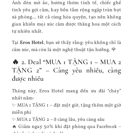
Ánh đèn mờ ảo, hương thơm tinh tế, chiếc ghế
tình yêu gợi cảm, hay bồn tắm rộng ngập tràn bọt
xà phòng… tất cả cùng hòa quyện, tạo nên không
gian khiến mọi xúc cảm được thăng hoa một cách
tự nhiên nhất.
Tại
Eros Hotel
, bạn sẽ thấy rằng: yêu không chỉ là
cảm xúc, mà còn là một nghệ thuật tận hưởng. 🌹
🔥 2. Deal “MUA 1 TẶNG 1 – MUA 2
TẶNG 2” – Càng yêu nhiều, càng
được nhiều
Tháng này, Eros Hotel mang đến ưu đãi “cháy”
nhất năm:
✨ MUA 1 TẶNG 1 – đặt một giờ, tặng thêm một giờ
miễn phí
✨ MUA 2 TẶNG 2 – ở càng lâu, yêu càng sâu
🔥 Giảm ngay 30% khi đặt phòng qua Facebook –