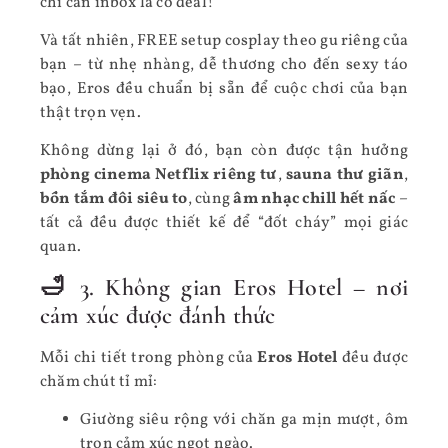
chỉ cần inbox là có deal!
Và tất nhiên, FREE setup cosplay theo gu riêng của
bạn – từ nhẹ nhàng, dễ thương cho đến sexy táo
bạo, Eros đều chuẩn bị sẵn để cuộc chơi của bạn
thật trọn vẹn.
Không dừng lại ở đó, bạn còn được tận hưởng
phòng cinema Netflix riêng tư
,
sauna thư giãn
,
bồn tắm đôi siêu to
, cùng
âm nhạc chill hết nấc
–
tất cả đều được thiết kế để “đốt cháy” mọi giác
quan.
🛁 3. Không gian Eros Hotel – nơi
cảm xúc được đánh thức
Mỗi chi tiết trong phòng của
Eros Hotel
đều được
chăm chút tỉ mỉ:
Giường siêu rộng với chăn ga mịn mượt, ôm
trọn cảm xúc ngọt ngào.