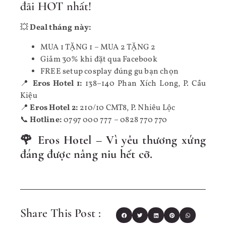
đãi HOT nhất!
💥
Deal tháng này:
MUA 1 TẶNG 1 – MUA 2 TẶNG 2
Giảm 30% khi đặt qua Facebook
FREE setup cosplay đúng gu bạn chọn
📍
Eros Hotel 1:
138–140 Phan Xích Long, P. Cầu
Kiệu
📍
Eros Hotel 2:
210/10 CMT8, P. Nhiêu Lộc
📞
Hotline:
0797 000 777 – 0828 770 770
🌹
Eros Hotel – Vì yêu thương xứng
đáng được nâng niu hết cỡ.
Share This Post :