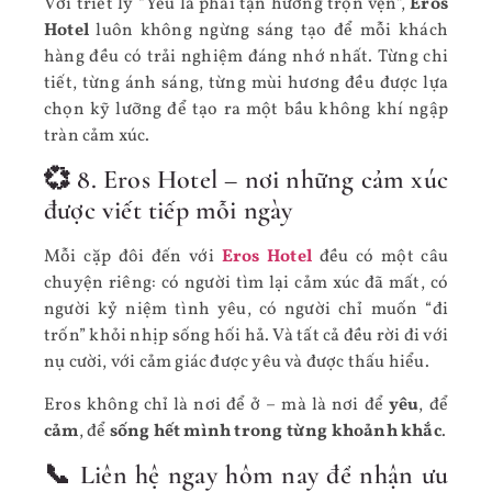
Với triết lý “Yêu là phải tận hưởng trọn vẹn”,
Eros
Hotel
luôn không ngừng sáng tạo để mỗi khách
hàng đều có trải nghiệm đáng nhớ nhất. Từng chi
tiết, từng ánh sáng, từng mùi hương đều được lựa
chọn kỹ lưỡng để tạo ra một bầu không khí ngập
tràn cảm xúc.
💞 8. Eros Hotel – nơi những cảm xúc
được viết tiếp mỗi ngày
Mỗi cặp đôi đến với
Eros Hotel
đều có một câu
chuyện riêng: có người tìm lại cảm xúc đã mất, có
người kỷ niệm tình yêu, có người chỉ muốn “đi
trốn” khỏi nhịp sống hối hả. Và tất cả đều rời đi với
nụ cười, với cảm giác được yêu và được thấu hiểu.
Eros không chỉ là nơi để ở – mà là nơi để
yêu
, để
cảm
, để
sống hết mình trong từng khoảnh khắc
.
📞 Liên hệ ngay hôm nay để nhận ưu