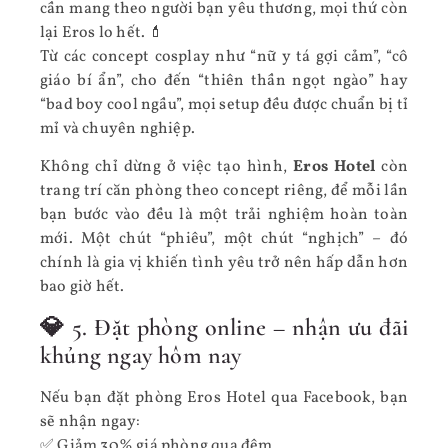
cần mang theo người bạn yêu thương, mọi thứ còn
lại Eros lo hết. 💄
Từ các concept cosplay như “nữ y tá gợi cảm”, “cô
giáo bí ẩn”, cho đến “thiên thần ngọt ngào” hay
“bad boy cool ngầu”, mọi setup đều được chuẩn bị tỉ
mỉ và chuyên nghiệp.
Không chỉ dừng ở việc tạo hình,
Eros Hotel
còn
trang trí căn phòng theo concept riêng, để mỗi lần
bạn bước vào đều là một trải nghiệm hoàn toàn
mới. Một chút “phiêu”, một chút “nghịch” – đó
chính là gia vị khiến tình yêu trở nên hấp dẫn hơn
bao giờ hết.
💎 5. Đặt phòng online – nhận ưu đãi
khủng ngay hôm nay
Nếu bạn đặt phòng Eros Hotel qua Facebook, bạn
sẽ nhận ngay:
✅ Giảm 30% giá phòng qua đêm