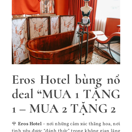
Eros Hotel bùng nổ
deal “MUA 1 TẶNG
1 – MUA 2 TẶNG 2
🌹
Eros Hotel
– nơi những cảm xúc thăng hoa, nơi
tình yêu được “đánh thức” trong không gian lãng