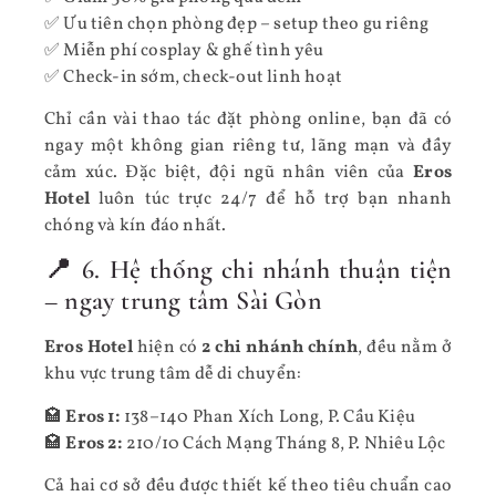
✅ Ưu tiên chọn phòng đẹp – setup theo gu riêng
✅ Miễn phí cosplay & ghế tình yêu
✅ Check-in sớm, check-out linh hoạt
Chỉ cần vài thao tác đặt phòng online, bạn đã có
ngay một không gian riêng tư, lãng mạn và đầy
cảm xúc. Đặc biệt, đội ngũ nhân viên của
Eros
Hotel
luôn túc trực 24/7 để hỗ trợ bạn nhanh
chóng và kín đáo nhất.
📍 6. Hệ thống chi nhánh thuận tiện
– ngay trung tâm Sài Gòn
Eros Hotel
hiện có
2 chi nhánh chính
, đều nằm ở
khu vực trung tâm dễ di chuyển:
🏩
Eros 1:
138–140 Phan Xích Long, P. Cầu Kiệu
🏩
Eros 2:
210/10 Cách Mạng Tháng 8, P. Nhiêu Lộc
Cả hai cơ sở đều được thiết kế theo tiêu chuẩn cao