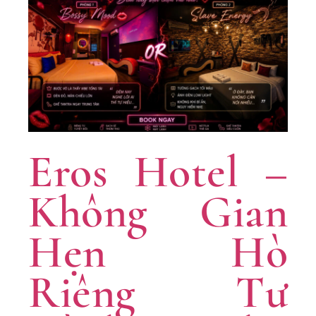
Eros Hotel –
Không Gian
Hẹn Hò
Riêng Tư