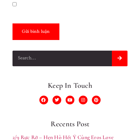
Lưu tên của tôi, email, và trang web trong trình
duyệt này cho lần bình luận kế tiếp của tôi.
Keep In Touch
Recents Post
2/9 Rực Rỡ – Hẹn Hò Hết Ý Cùng Eros Love