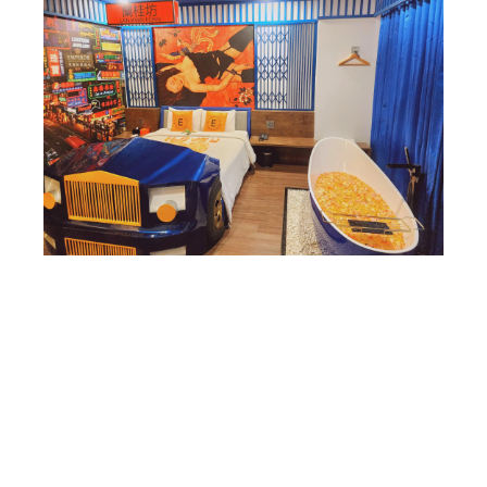
Cặ
Đô
Nê
Tr
Ng
Kh
Sạ
Tì
Yê
Nh
M
Lầ
29/