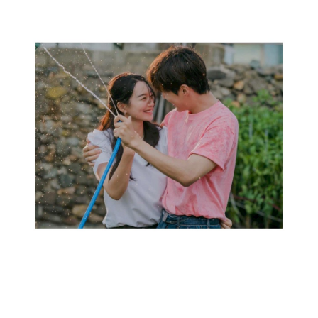
10
Nê
T
Cù
Ng
Yê
Nh
M
Lầ
Tr
Đờ
Đ
Tì
Yê
Lu
Đầ
K
Ni
24/