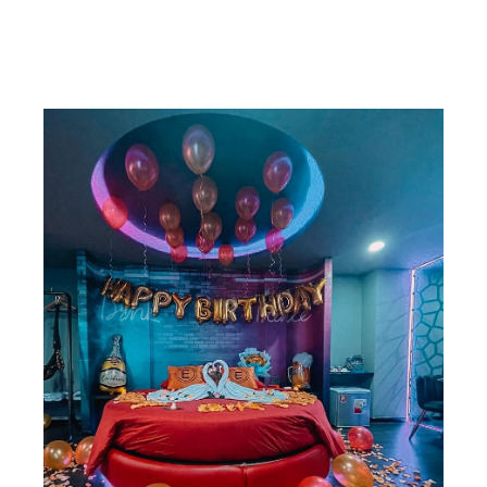
T
Ch
Si
Nh
C
Ng
Yê
Er
Ho
19/