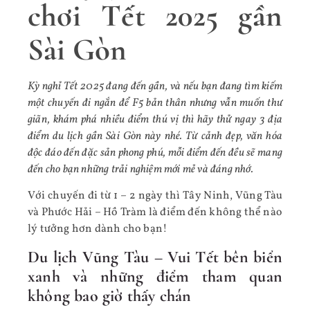
chơi Tết 2025 gần
Sài Gòn
Kỳ nghỉ Tết 2025 đang đến gần, và nếu bạn đang tìm kiếm
một chuyến đi ngắn để F5 bản thân nhưng vẫn muốn thư
giãn, khám phá nhiều điểm thú vị thì hãy thử ngay 3 địa
điểm du lịch gần Sài Gòn này nhé. Từ cảnh đẹp, văn hóa
độc đáo đến đặc sản phong phú, mỗi điểm đến đều sẽ mang
đến cho bạn những trải nghiệm mới mẻ và đáng nhớ.
Với chuyến đi từ 1 – 2 ngày thì Tây Ninh, Vũng Tàu
và Phước Hải – Hồ Tràm là điểm đến không thể nào
lý tưởng hơn dành cho bạn!
Du lịch Vũng Tàu – Vui Tết bên biển
xanh và những điểm tham quan
không bao giờ thấy chán