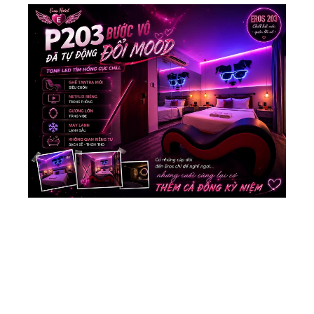
Er
Ho
P2
Că
Ph
Co
Kh
Vừ
Bư
Và
“Đ
Mo
26/