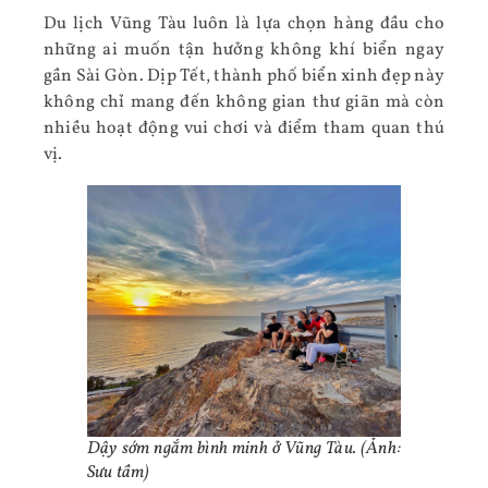
Du lịch Vũng Tàu luôn là lựa chọn hàng đầu cho
những ai muốn tận hưởng không khí biển ngay
gần Sài Gòn. Dịp Tết, thành phố biển xinh đẹp này
không chỉ mang đến không gian thư giãn mà còn
nhiều hoạt động vui chơi và điểm tham quan thú
vị.
Dậy sớm ngắm bình minh ở Vũng Tàu. (Ảnh:
Sưu tầm)