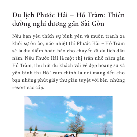
Du lịch Phước Hải – Hồ Tràm: Thiên
đường nghỉ dưỡng gần Sài Gòn
Nếu bạn yêu thích sự bình yên và muốn tránh xa
khỏi sự ồn ào, náo nhiệt thì Phước Hải – Hồ Tràm
sẽ là địa điểm hoàn hảo cho chuyến đi du lịch đầu
năm. Nếu Phước Hải là một thị trấn nhỏ nằm gần
Hồ Tràm, thu hút du khách với vẻ đẹp hoang sơ và
yên bình thì Hồ Tràm chính là nơi mang đến cho
bạn những phút giây thư giãn tuyệt vời bên những
resort cao cấp.