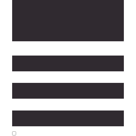
Tên
*
Email
*
Trang web