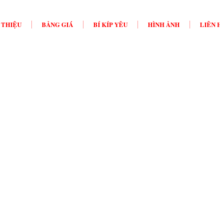
 THIỆU
BẢNG GIÁ
BÍ KÍP YÊU
HÌNH ẢNH
LIÊN 