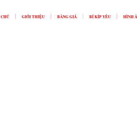
 CHỦ
GIỚI THIỆU
BẢNG GIÁ
BÍ KÍP YÊU
HÌNH 