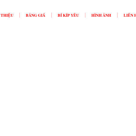
 THIỆU
BẢNG GIÁ
BÍ KÍP YÊU
HÌNH ẢNH
LIÊN 