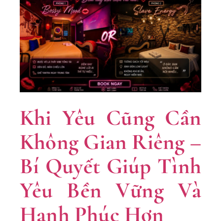
Khi Yêu Cũng Cần
Không Gian Riêng –
Bí Quyết Giúp Tình
Yêu Bền Vững Và
Hạnh Phúc Hơn