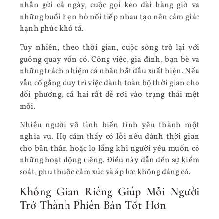
nhắn gửi cả ngày, cuộc gọi kéo dài hàng giờ và
những buổi hẹn hò nối tiếp nhau tạo nên cảm giác
hạnh phúc khó tả.
Tuy nhiên, theo thời gian, cuộc sống trở lại với
guồng quay vốn có. Công việc, gia đình, bạn bè và
những trách nhiệm cá nhân bắt đầu xuất hiện. Nếu
vẫn cố gắng duy trì việc dành toàn bộ thời gian cho
đối phương, cả hai rất dễ rơi vào trạng thái mệt
mỏi.
Nhiều người vô tình biến tình yêu thành một
nghĩa vụ. Họ cảm thấy có lỗi nếu dành thời gian
cho bản thân hoặc lo lắng khi người yêu muốn có
những hoạt động riêng. Điều này dẫn đến sự kiểm
soát, phụ thuộc cảm xúc và áp lực không đáng có.
Không Gian Riêng Giúp Mỗi Người
Trở Thành Phiên Bản Tốt Hơn