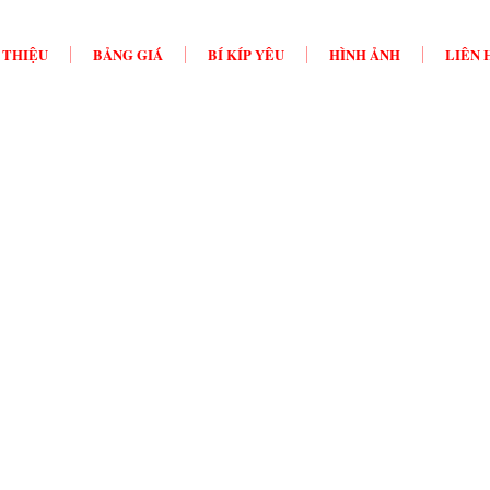
 THIỆU
BẢNG GIÁ
BÍ KÍP YÊU
HÌNH ẢNH
LIÊN 