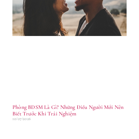
Nh
M
Lầ
Tr
Đờ
16/
Phòng BDSM Là Gì? Những Điều Người Mới Nên
Biết Trước Khi Trải Nghiệm
10/07/2026