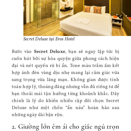
Secret Deluxe tại Eros Hotel
Bước vào
Secret Deluxe
, bạn sẽ ngay lập tức bị
cuốn hút bởi sự hòa quyện giữa phong cách hiện
đại và nét quyến rũ bí ẩn. Tone màu trầm ấm kết
hợp ánh đèn vàng dịu nhẹ mang lại cảm giác vừa
sang trọng vừa lãng mạn. Không gian được tính
toán hợp lý, thoáng đãng nhưng vẫn đủ riêng tư để
bạn thoải mái tận hưởng từng khoảnh khắc. Đây
chính là lý do khiến nhiều cặp đôi chọn Secret
Deluxe như một chốn “ẩn náu” hoàn hảo sau
những ngày dài bận rộn.
2. Giường lớn êm ái cho giấc ngủ trọn