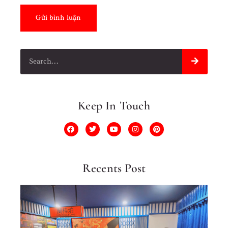
Keep In Touch
Recents Post
10
Do
Cặ
Đô