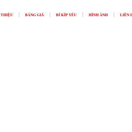
 THIỆU
BẢNG GIÁ
BÍ KÍP YÊU
HÌNH ẢNH
LIÊN 