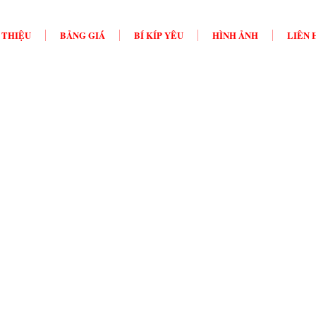
 THIỆU
BẢNG GIÁ
BÍ KÍP YÊU
HÌNH ẢNH
LIÊN 