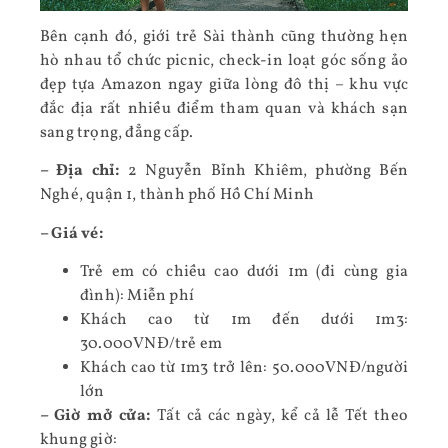
Bên cạnh đó, giới trẻ Sài thành cũng thường hẹn
hò nhau tổ chức picnic, check-in loạt góc sống ảo
đẹp tựa Amazon ngay giữa lòng đô thị – khu vực
đắc địa rất nhiều điểm tham quan và khách sạn
sang trọng, đẳng cấp.
– Địa chỉ:
2 Nguyễn Bỉnh Khiêm, phường Bến
Nghé, quận 1, thành phố Hồ Chí Minh
– Giá vé:
Trẻ em có chiều cao dưới 1m (đi cùng gia
đình): Miễn phí
Khách cao từ 1m đến dưới 1m3:
30.000VNĐ/trẻ em
Khách cao từ 1m3 trở lên: 50.000VNĐ/người
lớn
– Giờ mở cửa:
Tất cả các ngày, kể cả lễ Tết theo
khung giờ: