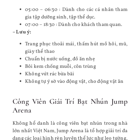
05:00 – 06:30 : Dành cho các cá nhân tham
gia tập dưỡng sinh, tập thể dục.
07:00 – 18:30 : Dành cho khách tham quan.
– Lưu ý:
Trang phục thoải mái, thấm hút mồ hôi, mũ,
giày thể thao
Chuẩn bị nước uống, đồ ăn nhẹ
Bôi kem chống muỗi, côn trùng
Không vứt rác bừa bãi
Không tự ý sờ vào động vật, cho động vật ăn
Công Viên Giải Trí Bạt Nhún Jump
Arena
Không hổ danh là công viên bạt nhún trong nhà
lớn nhất Việt Nam, Jump Arena là tổ hợp giải trí đa
dạng các loại hình rèn luyện thể lực như leo tường,