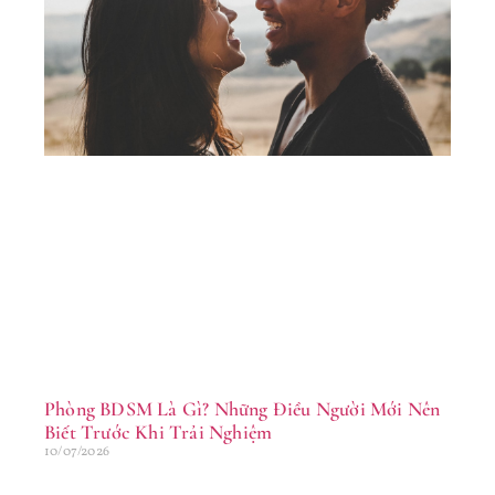
Yê
Nh
M
Lầ
Tr
Đờ
16/
Phòng BDSM Là Gì? Những Điều Người Mới Nên
Biết Trước Khi Trải Nghiệm
10/07/2026